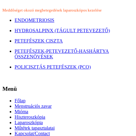
Meddőséget okozó megbetegedések laparoszkópos kezelése
ENDOMETRIOSIS
HYDROSALPINX (TÁGULT PETEVEZETŐ)
PETEFÉSZEK CISZTA
PETEFÉSZEK-PETEVEZETŐ-HASHÁRTYA
ÖSSZENÖVÉSEK
POLICISZTÁS PETEFÉSZEK (PCO)
Menü
Főlap
Menstruációs zavar
Mióma
Hiszteroszkópia
Laparoszkópia
Műtétek tapasztalatai
Kapcsolat/Contact