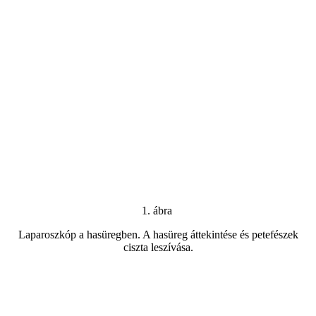
1. ábra
Laparoszkóp a hasüregben. A hasüreg áttekintése és petefészek
ciszta leszívása.