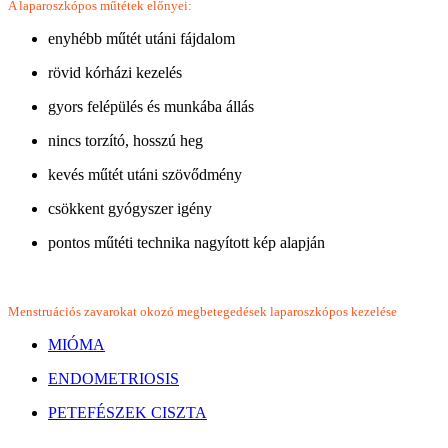
A laparoszkópos műtétek előnyei:
enyhébb műtét utáni fájdalom
rövid kórházi kezelés
gyors felépülés és munkába állás
nincs torzító, hosszú heg
kevés műtét utáni szövődmény
csökkent gyógyszer igény
pontos műtéti technika nagyított kép alapján
Menstruációs zavarokat okozó megbetegedések laparoszkópos kezelése
MIÓMA
ENDOMETRIOSIS
PETEFÉSZEK CISZTA