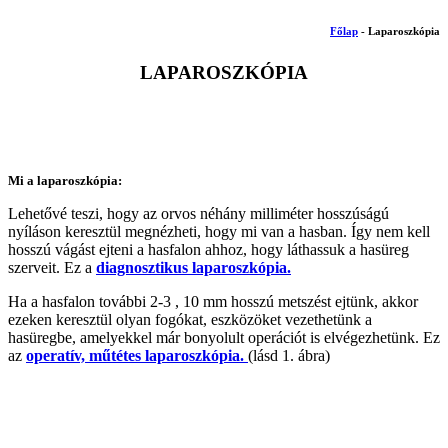
Főlap
- Laparoszkópia
LAPAROSZKÓPIA
Mi a laparoszkópia:
Lehetővé teszi, hogy az orvos néhány milliméter hosszúságú
nyíláson keresztül megnézheti, hogy mi van a hasban. Így nem kell
hosszú vágást ejteni a hasfalon ahhoz, hogy láthassuk a hasüreg
szerveit. Ez a
diagnosztikus laparoszkópia.
Ha a hasfalon további 2-3 , 10 mm hosszú metszést ejtünk, akkor
ezeken keresztül olyan fogókat, eszközöket vezethetünk a
hasüregbe, amelyekkel már bonyolult operációt is elvégezhetünk. Ez
az
operatív, műtétes laparoszkópia.
(lásd 1. ábra)